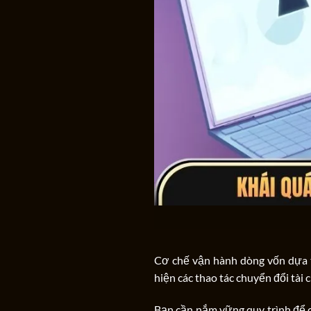
Cơ chế vận hành dòng vốn dựa t
hiện các thao tác chuyển đổi tài 
Bạn cần nắm vững quy trình để c