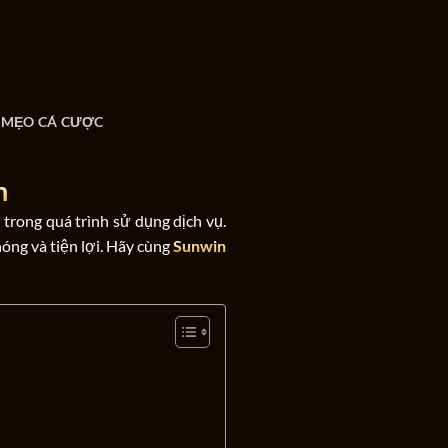
MẸO CÁ CƯỢC
h
trong quá trình sử dụng dịch vụ.
óng và tiện lợi. Hãy cùng
Sunwin