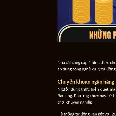
Nhà cái cung cấp 4 hình thức ch
áp dụng công nghệ xử lý tự động 
Chuyển khoản ngân hàng
Người dùng thực hiện quét mã 
Banking. Phương thức này sở hữ
chơi chuyên nghiệp.
Hệ thống tự động liên kết với 20