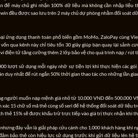
ản để máy chủ ghi nhận 100% dữ liệu mà không cần nhập liệu th
Sunwin đều được sao lưu trên 2 máy chủ dự phòng nhằm đối soát dữ
 loại ứng dụng thanh toán phổ biến gồm MoMo, ZaloPay cùng Viet
 vốn qua kênh này chỉ tiêu tốn 30 giây giúp bạn quay lại sảnh c
 ví điện tử tăng cường thêm 2 lớp bảo vệ cho quá trình nạp / rút t
000 lượt sử dụng mỗi ngày nhờ sự tiện lợi khi thực hiện các g
án duy nhất để rút ngắn 50% thời gian thao tác cho những lần giao
ng người muốn nạp mệnh giá nhỏ từ 10.000 VND đến 500.000 VN
xác 15 chữ số mã thẻ cùng số seri để hệ thống đối soát dữ liệu tr
h thẻ 15% sẽ được khấu trừ trực tiếp vào giá trị thực nhận khi th
nhưng đây vẫn là giải pháp cứu cánh cho 1.000 khách hàng khi ng
 đảm bảo thẻ còn hiệu lực sử dụng trước khi gửi dữ liệu lên hệ