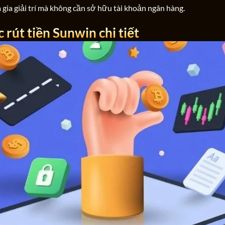
gia giải trí mà không cần sở hữu tài khoản ngân hàng.
rút tiền Sunwin chi tiết