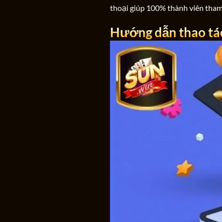
thoại giúp 100% thành viên tham 
Hướng dẫn thao tác 