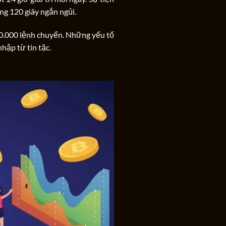
ong 120 giây ngắn ngủi.
10.000 lệnh chuyển. Những yếu tố
hập từ tin tặc.