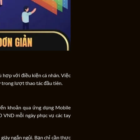
 hợp với điều kiện cá nhân. Việc
trong lượt thao tác đầu tiên.
uyển khoản qua ứng dụng Mobile
00 VND mỗi ngày phục vụ các tay
 giây ngắn ngủi. Bạn chỉ cần thực