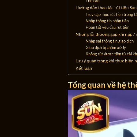
Thẻ cào
Hướng dẫn thao tác rút tiền Sun
Truy cập mục rút tiền trong t
Nhập thông tin nhận tiền
Hoàn tất yêu cầu rút tiền
Những lỗi thường gặp khi nạp / 
Nhập sai thông tin giao dịch
Giao dịch bị chậm xử lý
Không rút được tiền từ tài k
Lưu ý quan trọng khi thực hiện n
Kết luận
Tổng quan về hệ thố